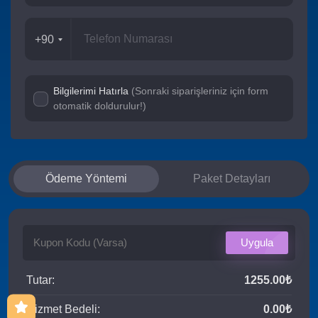
+90
Bilgilerimi Hatırla
(Sonraki siparişleriniz için form
otomatik doldurulur!)
Ödeme Yöntemi
Paket Detayları
Uygula
Tutar:
1255.00₺
Hizmet Bedeli:
0.00₺