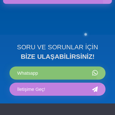
❅
✻
SORU VE SORUNLAR İÇİN
BİZE ULAŞABİLİRSİNİZ!
Whatsapp
❄
İletişime Geç!