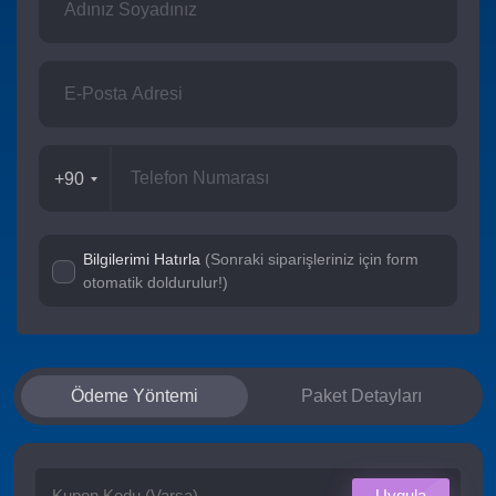
+90
Bilgilerimi Hatırla
(Sonraki siparişleriniz için form
otomatik doldurulur!)
Ödeme Yöntemi
Paket Detayları
Uygula