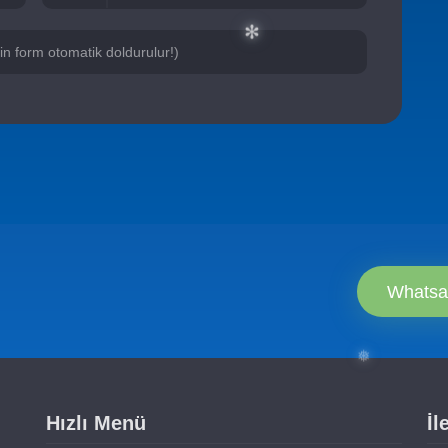
❄
için form otomatik doldurulur!)
✻
Whatsa
Hızlı Menü
İl