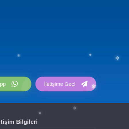
❄
pp
İletişime Geç!
❄
✻
❅
etişim Bilgileri