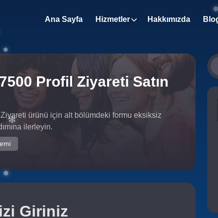
Ana Sayfa
Hizmetler
Hakkımızda
Blo
❄
500 Profil Ziyareti Satın
❄
❄
Ziyareti ürünü için alt bölümdeki formu eksiksiz
mına ilerleyin.
temi
✻
zi Giriniz