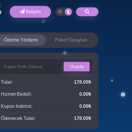
g
İletişim
❄
❄
Ödeme Yöntemi
Paket Detayları
❄
❅
Uygula
Tutar:
178.00₺
✻
Hizmet Bedeli:
0.00₺
Kupon İndirimi:
0.00₺
❅
Ödenecek Tutar:
178.00₺