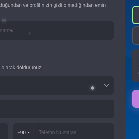
lduğundan ve profilinizin gizli olmadığından emin
❅
siz olarak doldurunuz!
❄
✻
+90