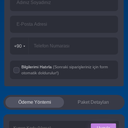
+90
Bilgilerimi Hatırla
(Sonraki siparişleriniz için form
otomatik doldurulur!)
Ödeme Yöntemi
Paket Detayları
Uygula