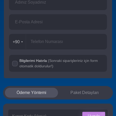
+90
Bilgilerimi Hatırla
(Sonraki siparişleriniz için form
otomatik doldurulur!)
Ödeme Yöntemi
Paket Detayları
Uygula