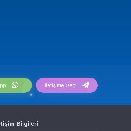
✻
pp
İletişime Geç!
etişim Bilgileri
❄