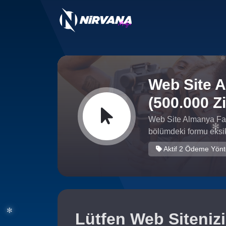
Web Site A
(500.000 Zi
Web Site Almanya Face
bölümdeki formu eksik
✻
Aktif 2 Ödeme Yön
✻
Lütfen Web Sitenizi