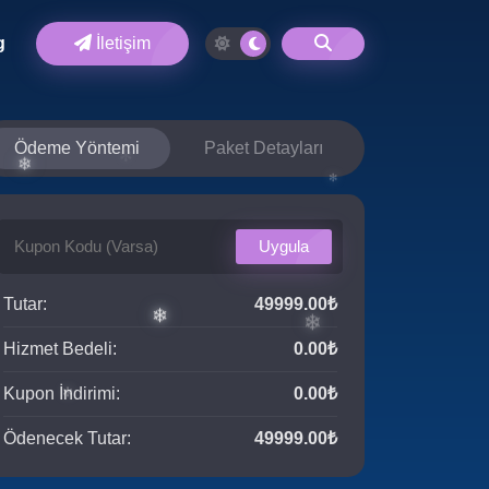
❄
g
İletişim
❅
Ödeme Yöntemi
Paket Detayları
Uygula
❄
✻
Tutar:
49999.00₺
Hizmet Bedeli:
0.00₺
✻
Kupon İndirimi:
0.00₺
❄
Ödenecek Tutar:
49999.00₺
❄