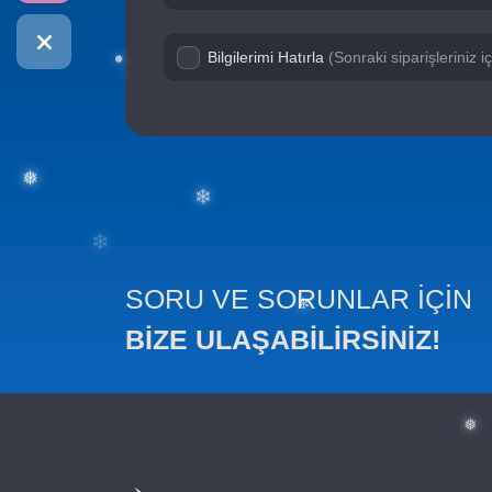
Bilgilerimi Hatırla
(Sonraki siparişleriniz 
❅
❅
❅
SORU VE SORUNLAR İÇİN
❄
BİZE ULAŞABİLİRSİNİZ!
❅
❄
✻