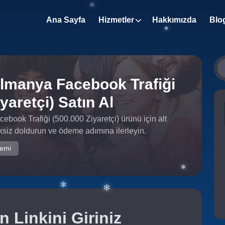
Ana Sayfa
Hizmetler
Hakkımızda
Blo
✻
lmanya Facebook Trafiği
yaretçi) Satın Al
❄
❅
book Trafiği (500.000 Ziyaretçi) ürünü için alt
siz doldurun ve ödeme adımına ilerleyin.
temi
n Linkini Giriniz