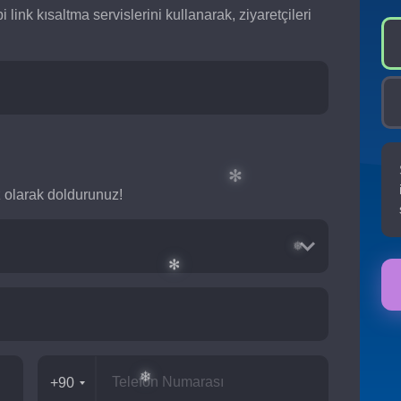
❄
bi link kısaltma servislerini kullanarak, ziyaretçileri
❅
✻
siz olarak doldurunuz!
✻
❅
+90
✻