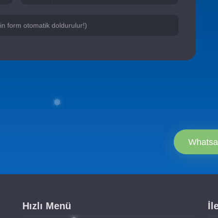
için form otomatik doldurulur!)
❄
Whatsa
❅
Hızlı Menü
İl