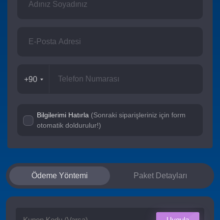
+90
Bilgilerimi Hatırla
(Sonraki siparişleriniz için form
otomatik doldurulur!)
Ödeme Yöntemi
Paket Detayları
Uygula