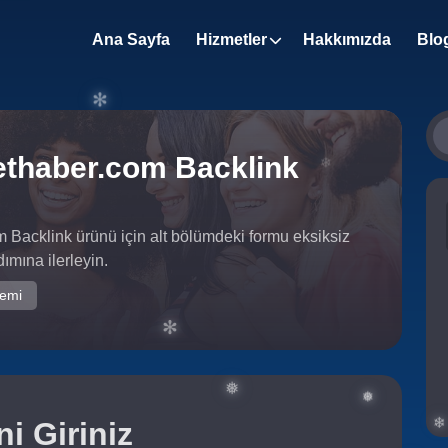
❄
Ana Sayfa
Hizmetler
Hakkımızda
Blo
thaber.com Backlink
✻
Backlink ürünü için alt bölümdeki formu eksiksiz
❄
✻
mına ilerleyin.
temi
i Giriniz