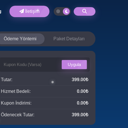
g
İletişim
❅
❅
Ödeme Yöntemi
Paket Detayları
Uygula
Tutar:
399.00₺
Hizmet Bedeli:
0.00₺
Kupon İndirimi:
0.00₺
❄
Ödenecek Tutar:
399.00₺