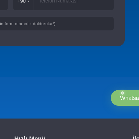
+90
için form otomatik doldurulur!)
Whatsa
Hızlı Menü
İl