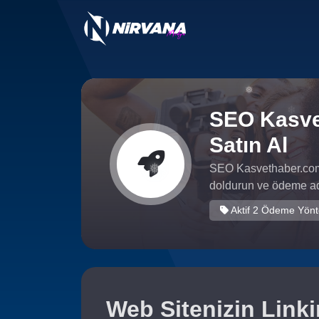
✻
SEO Kasve
Satın Al
❅
SEO Kasvethaber.com 
❄
doldurun ve ödeme adı
Aktif 2 Ödeme Yön
❅
❅
Web Sitenizin Linkin