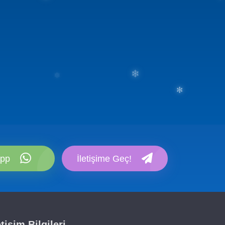
✻
❄
❅
❅
✻
❄
pp
İletişime Geç!
etişim Bilgileri