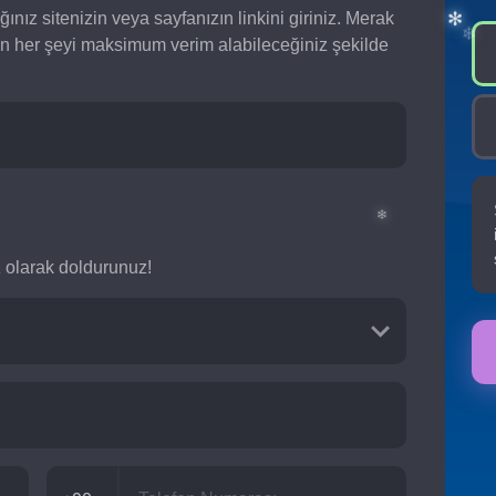
ğınız sitenizin veya sayfanızın linkini giriniz. Merak
✻
❅
an her şeyi maksimum verim alabileceğiniz şekilde
❅
❄
✻
❄
siz olarak doldurunuz!
❄