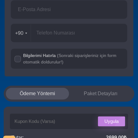
+90
Bilgilerimi Hatırla
(Sonraki siparişleriniz için form
otomatik doldurulur!)
Ödeme Yöntemi
Paket Detayları
Uygula
Tutar:
2699.00₺